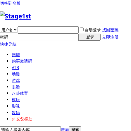
切换到窄版
自动登录
找回密码
密码
立即注册
登录
快捷导航
归墟
购买邀请码
VTB
动漫
游戏
手游
八卦体育
模玩
影视
数码
s1义父捐助
搜索
搜索