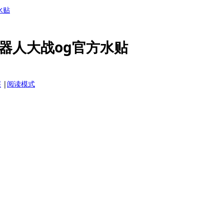
水贴
器人大战og官方水贴
层
|
阅读模式