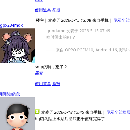
使用道具
举报
楼主
|
发表于 2026-5-15 13:08
来自手机
|
显示全部
gpx234mqx
gundamc 发表于 2026-5-15 07:49
啥时候出的R1？
—— 来自 OPPO PGEM10, Android 16, 鹅球 v
smp的啊，忘了？
回复
使用道具
举报
耶耶抛的岔
发表于 2026-5-18 15:45
来自手机
|
显示全部楼
hg凶鸟贴上水贴后彻底把千值练完爆了