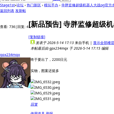
Stage1st
»
论坛
›
热门新区
›
模玩手办
›
寺胖监修超级机器人大战og官方
返回列表
发新帖
[新品预告]
寺胖监修超级机
查看:
736
|
回复:
4
[复制链接]
发表于 2026-5-14 17:13
来自手机
|
显示全部楼
本帖最后由 gpx234mqx 于 2026-5-14 17:15 编辑
gpx234mqx
终于要出了，2200日元
实物，图案还挺多
回复
使用道具
举报