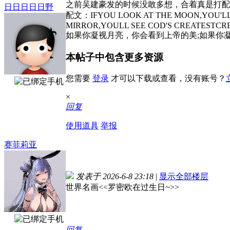
之前吴建豪发的时候没敢多想，合着真是打配
日日日日日野
配文：IFYOU LOOK AT THE MOON,YOU'LLS
MIRROR,YOULL SEE COD'S CREATESTCRE
如果你凝视月亮，你会看到上帝的美;如果你
本帖子中包含更多资源
您需要
登录
才可以下载或查看，没有账号？
×
回复
使用道具
举报
赛菲莉亚
发表于 2026-6-8 23:18
|
显示全部楼层
世界名画<<罗密欧在过生日~>>
回复