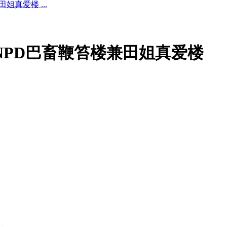
真爱楼 ...
NPD巴畜鞭笞楼兼田姐真爱楼