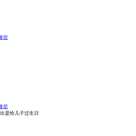
楼层
楼层
出是给儿子过生日