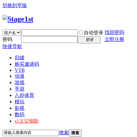
切换到窄版
找回密码
自动登录
密码
立即注册
登录
快捷导航
归墟
购买邀请码
VTB
动漫
游戏
手游
八卦体育
模玩
影视
数码
s1义父捐助
搜索
搜索