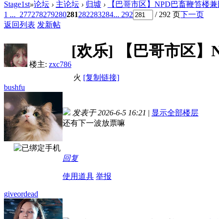
Stage1st
»
论坛
›
主论坛
›
归墟
›
【巴哥市区】NPD巴畜鞭笞楼兼田姐
1 ...
277
278
279
280
281
282
283
284
... 292
/ 292 页
下一页
返回列表
发新帖
[欢乐]
【巴哥市区】
楼主:
zxc786
火
[复制链接]
bushfu
发表于 2026-6-5 16:21
|
显示全部楼层
还有下一波放票嘛
回复
使用道具
举报
giveordead