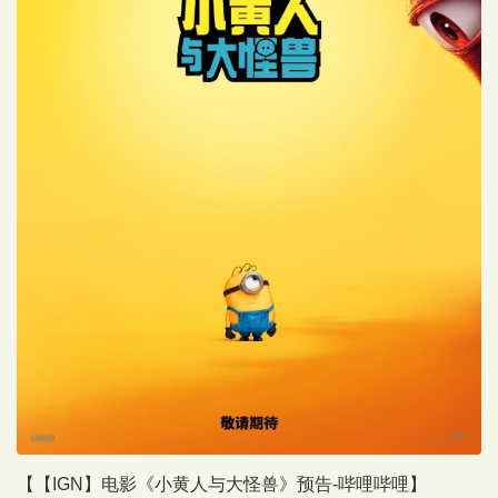
【【IGN】电影《小黄人与大怪兽》预告-哔哩哔哩】