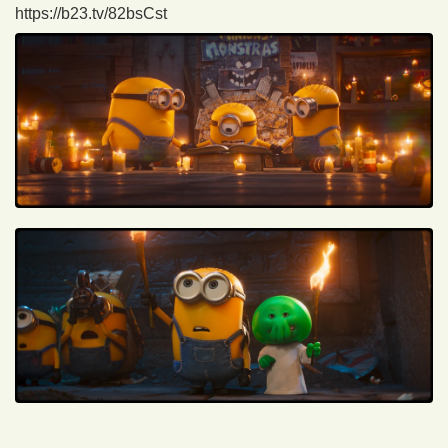
https://b23.tv/82bsCst