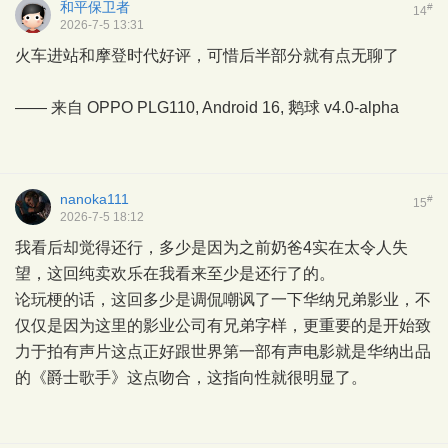
和平保卫者
#
14
2026-7-5 13:31
火车进站和摩登时代好评，可惜后半部分就有点无聊了
—— 来自 OPPO PLG110, Android 16,
鹅球
v4.0-alpha
nanoka111
#
15
2026-7-5 18:12
我看后却觉得还行，多少是因为之前奶爸4实在太令人失
望，这回纯卖欢乐在我看来至少是还行了的。
论玩梗的话，这回多少是调侃嘲讽了一下华纳兄弟影业，不
仅仅是因为这里的影业公司有兄弟字样，更重要的是开始致
力于拍有声片这点正好跟世界第一部有声电影就是华纳出品
的《爵士歌手》这点吻合，这指向性就很明显了。