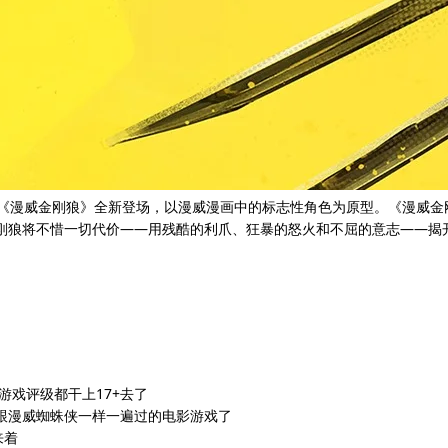
s 打造的《漫威金刚狼》全新登场，以漫威漫画中的标志性角色为原型。《漫威金
不惜一切代价——用残酷的利爪、狂暴的怒火和不屈的意志——揭开他过去身份的神
戏评级都干上17+去了
跟漫威蜘蛛侠一样一遍过的电影游戏了
来着