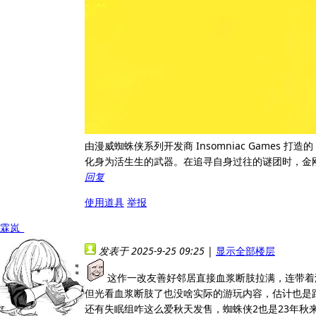
由漫威蜘蛛侠系列开发商 Insomniac Game
化身为活生生的武器。在追寻自身过往的谜团时，金刚狼将
回复
使用道具
举报
霖岚_
发表于 2025-9-25 09:25
|
显示全部楼层
这作一改友善好邻居直接血浆断肢拉满，连带着游
但光看血浆断肢了也没啥实际的游玩内容，估计也是
还有失眠组咋这么爱秋天发售，蜘蛛侠2也是23年秋