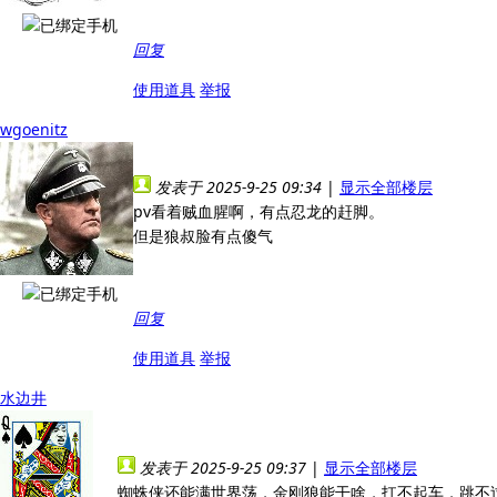
回复
使用道具
举报
wgoenitz
发表于 2025-9-25 09:34
|
显示全部楼层
pv看着贼血腥啊，有点忍龙的赶脚。
但是狼叔脸有点傻气
回复
使用道具
举报
水边井
发表于 2025-9-25 09:37
|
显示全部楼层
蜘蛛侠还能满世界荡，金刚狼能干啥，扛不起车，跳不