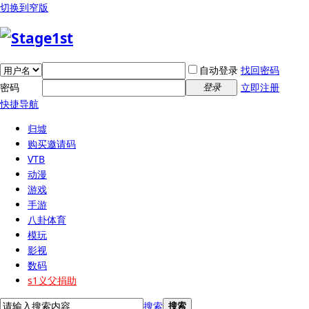
切换到窄版
自动登录
找回密码
密码
立即注册
登录
快捷导航
归墟
购买邀请码
VTB
动漫
游戏
手游
八卦体育
模玩
影视
数码
s1义父捐助
搜索
搜索