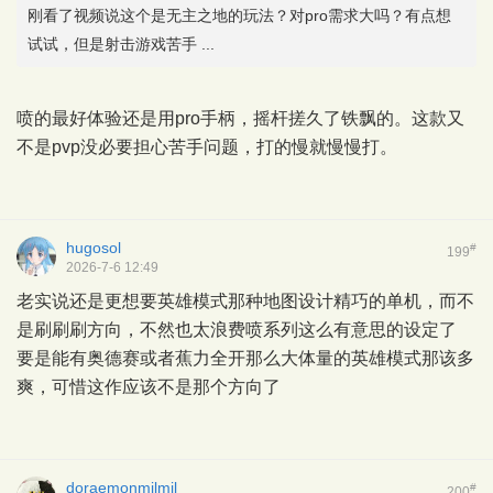
刚看了视频说这个是无主之地的玩法？对pro需求大吗？有点想
试试，但是射击游戏苦手 ...
喷的最好体验还是用pro手柄，摇杆搓久了铁飘的。这款又
不是pvp没必要担心苦手问题，打的慢就慢慢打。
hugosol
#
199
2026-7-6 12:49
老实说还是更想要英雄模式那种地图设计精巧的单机，而不
是刷刷刷方向，不然也太浪费喷系列这么有意思的设定了
要是能有奥德赛或者蕉力全开那么大体量的英雄模式那该多
爽，可惜这作应该不是那个方向了
doraemonmilmil
#
200