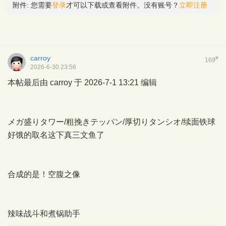
附件:
您需要
登录
才可以下载或查看附件。没有账号？
立即注册
carroy
#
169
2026-6-30 23:56
本帖最后由 carroy 于 2026-7-1 13:21 编辑
メガ盛りタワー/粗挽きテッパン/厚切りタンシオ/续面铁球
好饿的取名这下真三文鱼了
合成的是！空腹之像
辣味战斗和煮锅助手