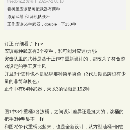
freedom12 发表于 2026-7-1 08:18
看树屋应该是每把武器有两种
原始武器 和 涂机队变种
正作应该65种武器，double一下130种
订正 仔细看了下pv
应该每种武器有3个变种，和可能对应速/力/技
突击队里的武器是基于正作中重新设计的，都改为了符合游
戏设定的手工废土风
并且3个变种也不是贴牌那种简单换色（3代后期贴牌也有少
量的非简单换色）
正作中有64种武器，乘以3的话就是192种
图1中3个重桶3各泼桶，之间设计差异还是挺大的，泼桶的
把手3种明显不一样
和图2的3代重桶比起来，也是全新设计，从方型油桶+钢管