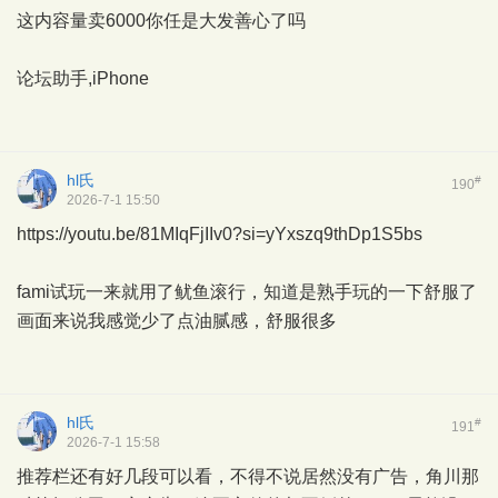
这内容量卖6000你任是大发善心了吗
论坛助手,iPhone
hl氏
#
190
2026-7-1 15:50
https://youtu.be/81MIqFjIIv0?si=yYxszq9thDp1S5bs
fami试玩一来就用了鱿鱼滚行，知道是熟手玩的一下舒服了
画面来说我感觉少了点油腻感，舒服很多
hl氏
#
191
2026-7-1 15:58
推荐栏还有好几段可以看，不得不说居然没有广告，角川那