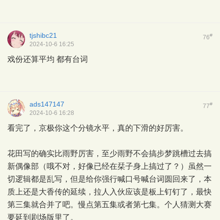
tjshibc21
#
76
2024-10-6 16:25
戏份还算平均 都有台词
ads147147
#
77
2024-10-6 16:28
看完了，京极你这个分镜水平，真的下滑的好厉害。
花田写的确实比雨野厉害，至少雨野不会搞步梦跳槽过去搞
新偶像部（哦不对，好像已经在栞子身上搞过了？）虽然一
切逻辑都是乱写，但是给你强行喊口号喊台词圆回来了，本
质上还是大香传的延续，拉人入伙应该是板上钉钉了，最快
第三集就合并了吧。慢点第五集或者第七集。个人猜测大赛
要延到剧场版里了。