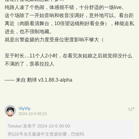
纯路人凑了个热闹，体感很不错，十分舒适的一场live。
这个场除了一开始音响和收音没调好，意外地可以。看台距
离近（肉眼看清舞台，10倍望远镜刚好看全身），棒能走私
进去，也不强制地藏。
就是出警盗摄的力度受座位密度影响不够大（
至于时长…11个人2小时，在看完灰姑娘之后就觉得没什么
不满的了，羡慕拉拉人
—— 来自
鹅球
v3.1.88.3-alpha
ViyViy
#
51
2024-10-5 00:23
Totokei 发表于 2024-10-5 00:00
所以6号当天最速中文资源在哪，巴哈吗