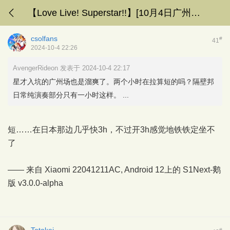
【Love Live! Superstar!!】[10月4日广州亚巡，6日上海、三期每周日播出]企划5号楼
csolfans
#
41
2024-10-4 22:26
AvengerRideon 发表于 2024-10-4 22:17
星才入坑的广州场也是溜爽了。两个小时在拉算短的吗？隔壁邦
日常纯演奏部分只有一小时这样。 ...
短……在日本那边几乎快3h，不过开3h感觉地铁铁定坐不
了
—— 来自 Xiaomi 22041211AC, Android 12上的
S1Next-鹅
版
v3.0.0-alpha
#