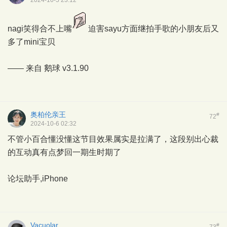
nagi笑得合不上嘴
迫害sayu方面继拍手歌的小朋友后又
多了mini宝贝
—— 来自
鹅球
v3.1.90
奥柏伦亲王
#
72
2024-10-6 02:32
不管小百合懂没懂这节目效果属实是拉满了，这段别出心裁
的互动真有点梦回一期生时期了
论坛助手,iPhone
Vacuolar
#
73