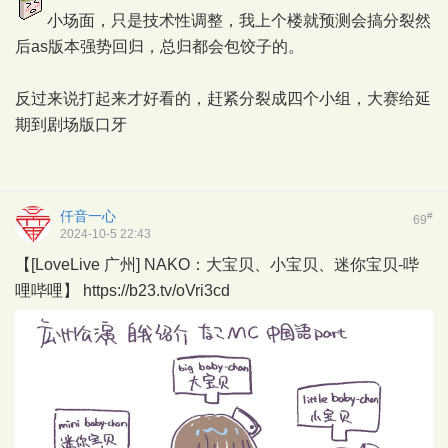
小场面，只是技术性调整，我上个楼就预测会搞分裂然
后as版本强势回归，总归都会包饺子的。
反过来说打起来才好看的，赶紧分裂成四个小组，大赛给延
期到剧场版口牙
仟音一心
#
69
2024-10-5 22:43
【[LoveLive 广州] NAKO：大宝贝、小宝贝、迷你宝贝-哔
哩哔哩】
https://b23.tv/oVri3cd