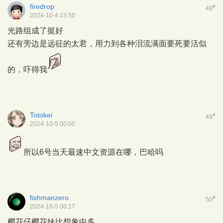
firedrop
#
48
2024-10-4 23:50
光路组成了挺好
还有旁边是远征的太君，用力到各种泪流满面要死要活似
的，吓得我
Totokei
#
49
2024-10-5 00:00
所以6号当天最速中文资源在哪，巴哈吗
fishmanzero
#
50
2024-10-5 00:17
樱花仔樱花妹比想象中多…