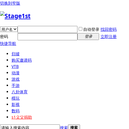
切换到窄版
自动登录
找回密码
密码
立即注册
登录
快捷导航
归墟
购买邀请码
VTB
动漫
游戏
手游
八卦体育
模玩
影视
数码
s1义父捐助
搜索
搜索