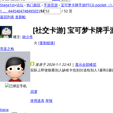
Stage1st
»
论坛
›
热门新区
›
手游页游
›
宝可梦卡牌手游PTCG pocket（1.
1 ...
44
45
46
47
48
49
50
51
52
/ 52 页
返回列表
发新帖
[社交卡游]
宝可梦卡牌手游P
楼主:
病少爷
火
[复制链接]
苍蓝之枪
发表于 2026-1-1 22:43
|
显示全部楼层
实际上即使能看别人缺啥卡也别分送给别人1菱和2
回复
使用道具
举报
topia