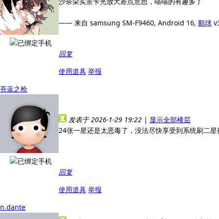
沙奈朵实景卡光放大差点意思，喵喵的有趣多了
—— 来自 samsung SM-F9460, Android 16,
鹅球
v3
回复
使用道具
举报
苍蓝之枪
发表于 2026-1-29 19:22
|
显示全部楼层
24张一星还是太恶毒了，没法尽快享受到系统刷二星
回复
使用道具
举报
n.dante