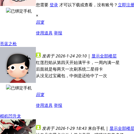
您需要
登录
才可以下载或查看，没有账号？
立即注
×
回复
使用道具
举报
苍蓝之枪
发表于 2026-1-24 20:10
|
显示全部楼层
红莲烈焰从第四天开始满平卡，一周内满一星
后面就是每两天一次刷系统二星得卡
从没见过宝藏包，中倒是还给中了一次
回复
使用道具
举报
棍机凹升龙
发表于 2026-1-29 18:43
来自手机
|
显示全部楼