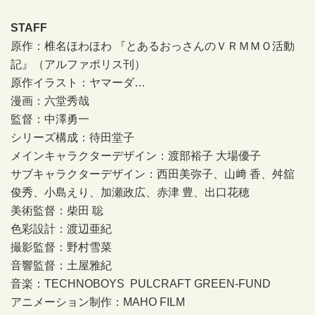
STAFF
原作：椎名ほわほわ 『とあるおっさんのＶＲＭＭＯ活動
記』（アルファポリス刊）
原作イラスト：ヤマーダ…
漫画：六堂秀哉
監督：中澤勇一
シリーズ構成：待田堂子
メインキャラクターデザイン：渡部裕子 大場優子
サブキャラクターデザイン：西田美弥子、山﨑 香、舛舘
俊秀、小島えり、加瀬政広、赤津 豊、出口花穂
美術監督：柴田 聡
色彩設計：渡辺亜紀
撮影監督：野村雪菜
音響監督：土屋雅紀
音楽：TECHNOBOYS PULCRAFT GREEN-FUND
アニメーション制作：MAHO FILM