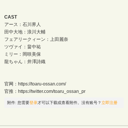
CAST
アース：石川界人
田中大地：浪川大輔
フェアリークィーン：上田麗奈
ツヴァイ：畠中祐
ミリー：岡咲美保
龍ちゃん：井澤詩織
官网：
https://toaru-ossan.com/
官推：
https://twitter.com/toaru_ossan_pr
附件:
您需要
登录
才可以下载或查看附件。没有账号？
立即注册