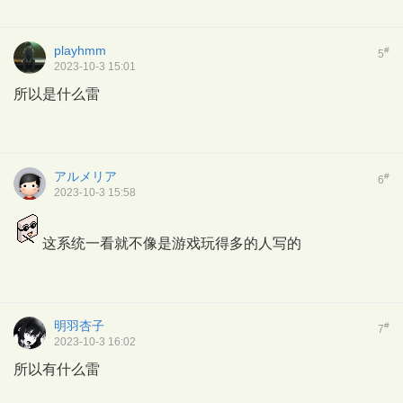
playhmm
#
5
2023-10-3 15:01
所以是什么雷
アルメリア
#
6
2023-10-3 15:58
这系统一看就不像是游戏玩得多的人写的
明羽杏子
#
7
2023-10-3 16:02
所以有什么雷