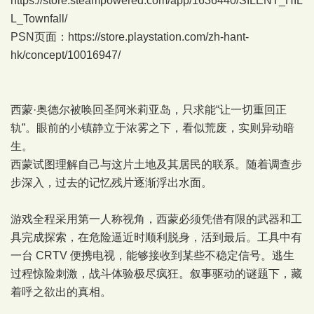
https://store.steampowered.com/app/1636440/SILENT_HIL
L_Townfall/
PSN页面：
https://store.playstation.com/zh-hant-
hk/concept/10016947/
西蒙·奥德尔被唤回圣阿米莉亚岛，只求能“让一切重回正
轨”。眼前的小镇静立于浓雾之下，看似荒废，实则异动暗
生。
西蒙试图理解自己与这片土地及其居民的联系。随着调查步
步深入，过去的记忆残片逐渐浮出水面。
游戏全程采用第一人称视角，西蒙必须凭借有限的武器和工
具完成探索，在危险逼近时顺利脱身，活到最后。工具中有
一台 CRTV 便携电视，能够接收到某些不稳定信号。逃生
过程惊险刺激，战斗体验极尽疯狂。叙事驱动的谜题下，藏
着呼之欲出的真相。