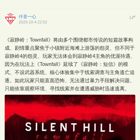
仟音一心
#
14
2025-10-4 22:52
《寂静岭：Townfall》将由多个围绕都市传说的短篇故事构
成、剧情重点聚焦于小镇附近海滩上游荡的怨灵、但不同于
寂静岭4的怨灵、玩家无法体会到寂静岭4主角的优渥待遇、
因为在玩法上《Townfall》延续了《寂静岭：短信》的模
式、不设武器系统、核心体验集中于线索调查与主角逃亡追
逐。如此玩家只能直面恐怖、无法通过暴力手段解决问题、
只能依靠观察环境、寻找线索并在遭遇威胁时迅速逃离。