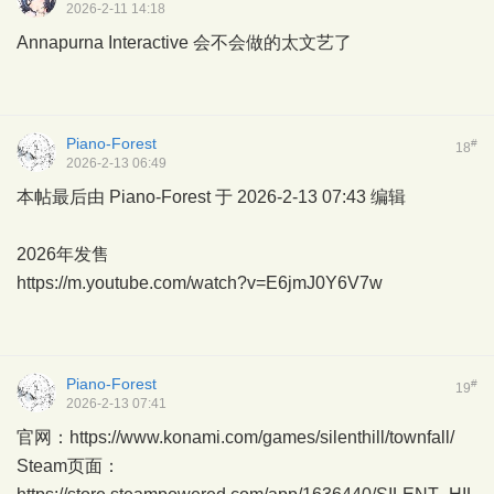
2026-2-11 14:18
Annapurna Interactive 会不会做的太文艺了
Piano-Forest
#
18
2026-2-13 06:49
本帖最后由 Piano-Forest 于 2026-2-13 07:43 编辑
2026年发售
https://m.youtube.com/watch?v=E6jmJ0Y6V7w
Piano-Forest
#
19
2026-2-13 07:41
官网：
https://www.konami.com/games/silenthill/townfall/
Steam页面：