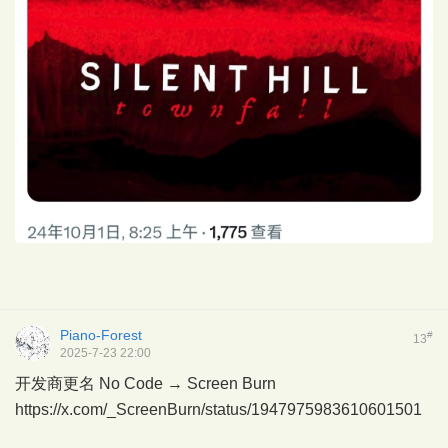
Piano-Forest
#
13
2025-7-23 22:00
开发商更名 No Code → Screen Burn
https://x.com/_ScreenBurn/status/1947975983610601501