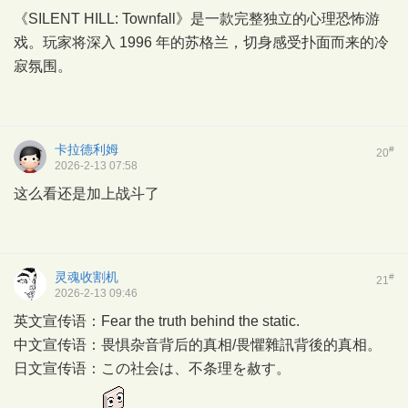
《SILENT HILL: Townfall》是一款完整独立的心理恐怖游
戏。玩家将深入 1996 年的苏格兰，切身感受扑面而来的冷
寂氛围。
卡拉德利姆
#
20
2026-2-13 07:58
这么看还是加上战斗了
灵魂收割机
#
21
2026-2-13 09:46
英文宣传语：Fear the truth behind the static.
中文宣传语：畏惧杂音背后的真相/畏懼雜訊背後的真相。
日文宣传语：この社会は、不条理を赦す。