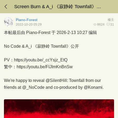
Screen Burn & A_i 《寂静岭 Townfall》公开，2026年发售
Piano-Forest
楼主
2022-10-20 05:29
8624
31
本帖最后由 Piano-Forest 于 2026-2-13 10:27 编辑
No Code & A_i 《寂静岭 Townfall》公开
PV：
https://youtu.be/_ccYsjz_EtQ
繁中：
https://youtu.be/FIJImKnBnSw
We're happy to reveal @SilentHill: Townfall from our
friends at @_NoCode and co-produced by @Konami.