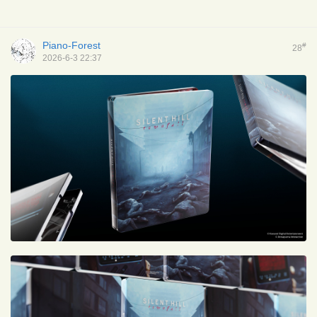
Piano-Forest
#
28
2026-6-3 22:37