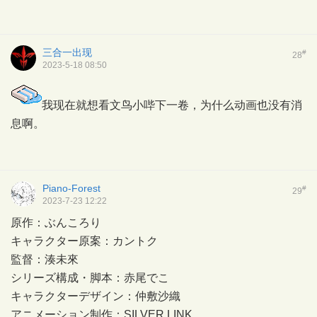
三合一出现
#
28
2023-5-18 08:50
我现在就想看文鸟小哔下一卷，为什么动画也没有消
息啊。
Piano-Forest
#
29
2023-7-23 12:22
原作：ぶんころり
キャラクター原案：カントク
監督：湊未來
シリーズ構成・脚本：赤尾でこ
キャラクターデザイン：仲敷沙織
アニメーション制作：SILVER LINK.