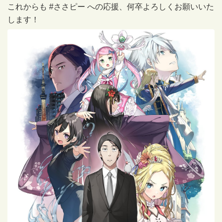
これからも #ささピー への応援、何卒よろしくお願いいた
します！