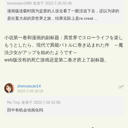
terminator1990 发表于 2022-7-26 02:46
漫画版连载时因为监督的人设去看了一眼没追下去，还以为讲的
是社畜大叔的异世界之旅，结果实际上是re:creat ...
小说第一卷和漫画的副标题：異世界でスローライフを楽し
もうとしたら、現代で異能バトルに巻き込まれた件 ～魔
法少女がアップを始めたようです～
web版没有的死亡游戏还是第二卷才挤上了副标题。
shimotsuki14
#
18
2022-7-26 10:19
Re.Troy 发表于 2022-7-26 02:06
田中有机会动画化吗