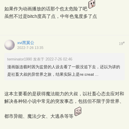
如果作为动画播放的话那个也太危险了吧
虽然不过是bitch度高了点，中年色鬼度多了点
xvi黑翼公
#
19
2022-7-26 13:35
terminator1990 发表于 2022-7-26 02:46
漫画版连载时因为监督的人设去看了一眼没追下去，还以为讲的
是社畜大叔的异世界之旅，结果实际上是re:creat ...
这本主要看的是获得魔法能力的大叔，以社畜心态去应对和
解决各种轻小说中常见的突发事态，包括但不限于异世界、
都市异能、魔法少女、大逃杀等等