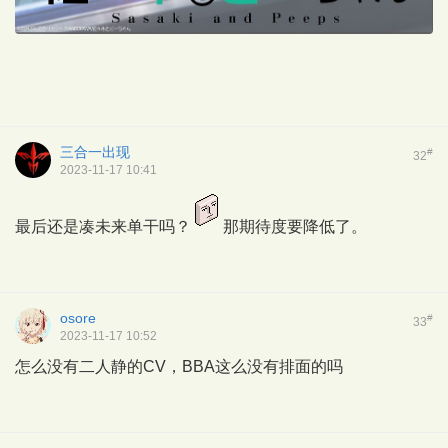
三合一出现
#
32
2023-11-17 10:41
最后还是凑未来单干吗？
那期待度要降低了。
osore
#
33
2023-11-17 10:52
怎么没有二人静的CV，BBA这么没有排面的吗