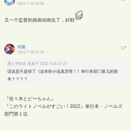
2022-7-26 00:58
又一个监督的插画动画化了，好耶
纯夏
#
12
2022-7-26 01:33
愚人节快乐 发表于 2022-7-25 17:27
话说是不是得了《这本轻小说真厉害！》单行本部门第几的那
本？？？？
『佐々木とピーちゃん』
『このライトノベルがすごい！2022』単行本・ノベルズ
部門第１位