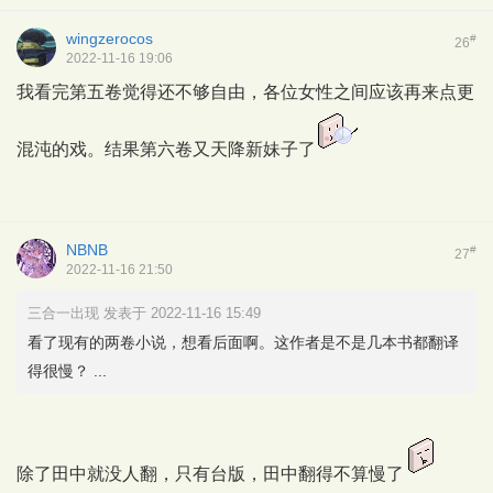
wingzerocos
#
26
2022-11-16 19:06
我看完第五卷觉得还不够自由，各位女性之间应该再来点更
混沌的戏。结果第六卷又天降新妹子了
NBNB
#
27
2022-11-16 21:50
三合一出现 发表于 2022-11-16 15:49
看了现有的两卷小说，想看后面啊。这作者是不是几本书都翻译
得很慢？ ...
除了田中就没人翻，只有台版，田中翻得不算慢了