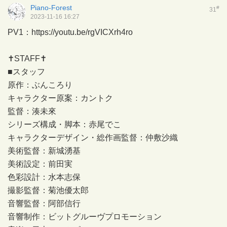
Piano-Forest
#
31
2023-11-16 16:27
PV1：
https://youtu.be/rgVICXrh4ro
✝STAFF✝
■スタッフ
原作：ぶんころり
キャラクター原案：カントク
監督：湊未來
シリーズ構成・脚本：赤尾でこ
キャラクターデザイン・総作画監督：仲敷沙織
美術監督：新城湧基
美術設定：前田実
色彩設計：水本志保
撮影監督：菊池優太郎
音響監督：阿部信行
音響制作：ビットグルーヴプロモーション