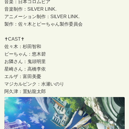
音楽：日本コロムビア
音楽制作：SILVER LINK.
アニメーション制作：SILVER LINK.
製作：佐々木とピーちゃん製作委員会
✝CAST✝
佐々木：杉田智和
ピーちゃん：悠木碧
お隣さん：鬼頭明里
星崎さん：高橋李依
エルザ：富田美憂
マジカルピンク：水瀬いのり
阿久津：置鮎龍太郎