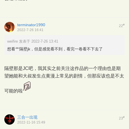
terminator1990
#
22
2022-7-26 16:41
weifire 发表于 2022-7-26 13:41
想看艹隔壁jk，但是感觉看不到，看完一卷看不下去了
隔壁那是JC吧，我其实之前关注这作品的一个理由也是期
望她能和大叔发生点黄漫上常见的剧情，但那应该也是不太
可能的啦
三合一出现
#
23
2022-11-16 15:49