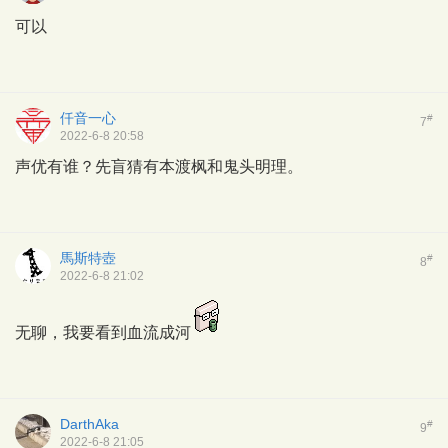
可以
仟音一心
#
7
2022-6-8 20:58
声优有谁？先盲猜有本渡枫和鬼头明理。
馬斯特壺
#
8
2022-6-8 21:02
无聊，我要看到血流成河
DarthAka
#
9
2022-6-8 21:05