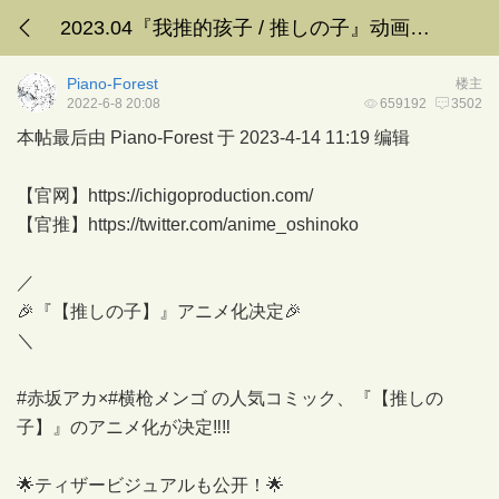
2023.04『我推的孩子 / 推しの子』动画楼 [请勿剧透/剧透严禁]
Piano-Forest
楼主
2022-6-8 20:08
659192
3502
本帖最后由 Piano-Forest 于 2023-4-14 11:19 编辑
【官网】
https://ichigoproduction.com/
【官推】
https://twitter.com/anime_oshinoko
／
🎉『【推しの子】』アニメ化决定🎉
＼
#赤坂アカ×#横枪メンゴ の人気コミック、『【推しの
子】』のアニメ化が决定‼️‼️
🌟ティザービジュアルも公开！🌟