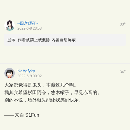
~四宫辉夜~
#
33
2022-6-8 23:53
提示:
作者被禁止或删除 内容自动屏蔽
NaAgfykp
#
34
2022-6-9 00:02
大家都觉得是鬼头，本渡这几个啊。
我其实希望杉田阿夸，悠木帽子，早见赤音的。
别的不说，场外就先能让我感到快乐。
—— 来自
S1Fun