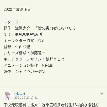
2022年放送予定
スタッフ
原作：逢沢大介（「陰の実力者になりたく
て！」/KADOKAWA刊）
キャラクター原案：東西
監督：中西和也
シリーズ構成：加藤還一
キャラクターデザイン：飯野まこと
アニメーション制作：Nexus
製作：シャドウガーデン
takitaki
#
3
2021-10-27 17:31
不说无职那种，能来个这季度暗杀者转生那样的水准就好