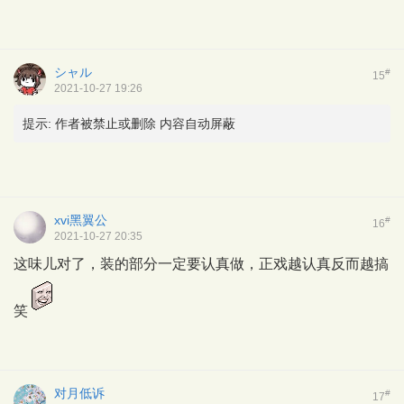
シャル
#
15
2021-10-27 19:26
提示:
作者被禁止或删除 内容自动屏蔽
xvi黑翼公
#
16
2021-10-27 20:35
这味儿对了，装的部分一定要认真做，正戏越认真反而越搞
笑
对月低诉
#
17