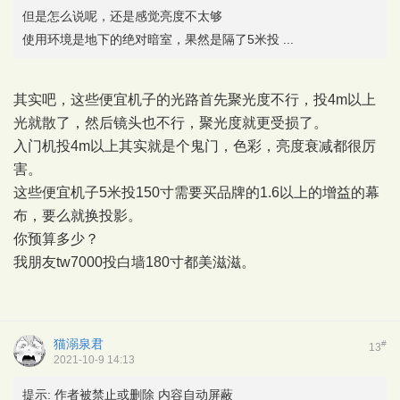
但是怎么说呢，还是感觉亮度不太够
使用环境是地下的绝对暗室，果然是隔了5米投 ...
其实吧，这些便宜机子的光路首先聚光度不行，投4m以上
光就散了，然后镜头也不行，聚光度就更受损了。
入门机投4m以上其实就是个鬼门，色彩，亮度衰减都很厉
害。
这些便宜机子5米投150寸需要买品牌的1.6以上的增益的幕
布，要么就换投影。
你预算多少？
我朋友tw7000投白墙180寸都美滋滋。
猫溺泉君
#
13
2021-10-9 14:13
提示:
作者被禁止或删除 内容自动屏蔽