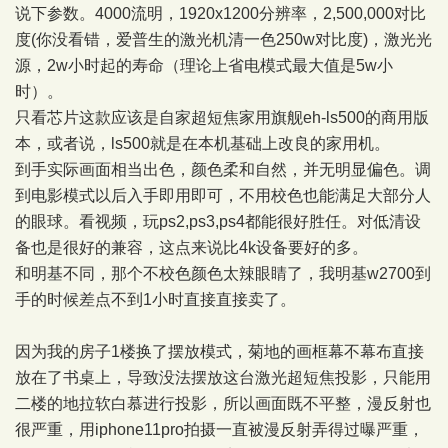
说下参数。4000流明，1920x1200分辨率，2,500,000对比
度(你没看错，爱普生的激光机清一色250w对比度)，激光光
源，2w小时起的寿命（理论上省电模式最大值是5w小
时）。
只看芯片这款应该是自家超短焦家用旗舰eh-ls500的商用版
本，或者说，ls500就是在本机基础上改良的家用机。
到手实际画面相当出色，颜色柔和自然，并无明显偏色。调
到电影模式以后入手即用即可，不用校色也能满足大部分人
的眼球。看视频，玩ps2,ps3,ps4都能很好胜任。对低清设
备也是很好的兼容，这点来说比4k设备要好的多。
和明基不同，那个不校色颜色太辣眼睛了，我明基w2700到
手的时候差点不到1小时直接直接卖了。
因为我的房子1楼换了摆放模式，菊地的画框幕不幕布直接
放在了书桌上，导致没法摆放这台激光超短焦投影，只能用
二楼的地拉软白慕进行投影，所以画面既不平整，漫反射也
很严重，用iphone11pro拍摄一直被漫反射弄得过曝严重，