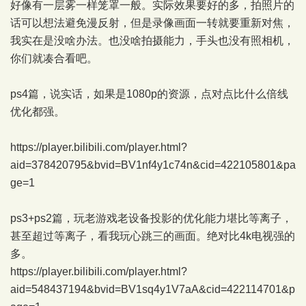
好像有一层雾一样笼罩一般。实际效果要好的多，拍照片的
话可以想法避免漫反射，但是录像画面一转就要重新对焦，
我实在是没啥办法。也没啥拍摄能力，手头也没有照相机，
你们就凑合看吧。
ps4篇，说实话，如果是1080p的资源，点对点比什么倍线
优化都强。
https://player.bilibili.com/player.html?
aid=378420795&bvid=BV1nf4y1c74n&cid=422105801&pa
ge=1
ps3+ps2篇，玩老游戏老设备投影的优化能力堪比等离子，
甚至超过等离子，看我玩心跳三的画面。绝对比4k电视强的
多。
https://player.bilibili.com/player.html?
aid=548437194&bvid=BV1sq4y1V7aA&cid=422114701&p