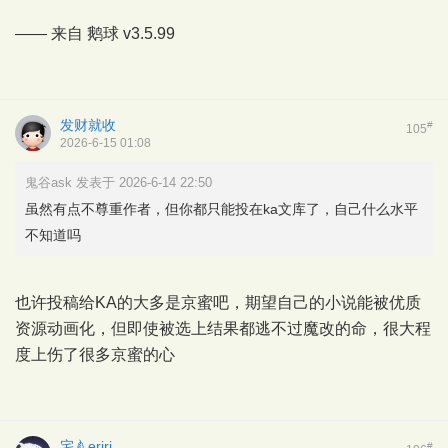
—— 来自
鹅球
v3.5.99
发财就收
#
105
2026-6-15 01:08
鬼谷ask 发表于 2026-6-14 22:50
虽然有点不尊重作者，但你都只能投在ka文库了，自己什么水平
不知道吗
也许投稿给KA的大多是京蜜吧，期望自己的小说能被优质
资源动画化，但即使被选上结果都逃不过魔改的命，很大程
度上伤了很多京蜜的心
宅🍐eriri
#