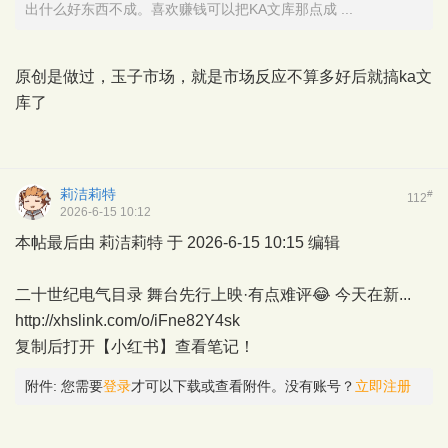
出什么好东西不成。喜欢赚钱可以把KA文库那点成 ...
原创是做过，玉子市场，就是市场反应不算多好后就搞ka文
库了
莉洁莉特
#
112
2026-6-15 10:12
本帖最后由 莉洁莉特 于 2026-6-15 10:15 编辑
二十世纪电气目录 舞台先行上映·有点难评😂 今天在新...
http://xhslink.com/o/iFne82Y4sk
复制后打开【小红书】查看笔记！
附件:
您需要
登录
才可以下载或查看附件。没有账号？
立即注册