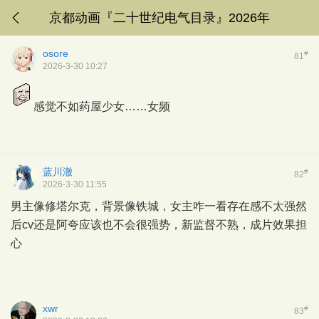
京都动画『二十世纪电气目录』2026年
osore
#
81
2026-3-30 10:27
感觉不如药屋少女……女频
蓝川澈
#
82
2026-3-30 11:55
男主像修塔尔克，背景像铁城，女主咋一看存在感不太强然
后cv还是阿夸应该也不会很强势，新监督不熟，成片效果担
心
xwr
#
83