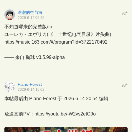
澄澈的空与海
#
92
2026-6-14 05:26
不知道哪来的完整版op
ユーレカ・エヴリカ(《二十世纪电气目录》片头曲)
https://music.163.com/#/program?id=3722170492
—— 来自
鹅球
v3.5.99-alpha
Piano-Forest
#
93
2026-6-14 15:02
本帖最后由 Piano-Forest 于 2026-6-14 20:54 编辑
放送直前PV：
https://youtu.be/-W2vs2etG9o