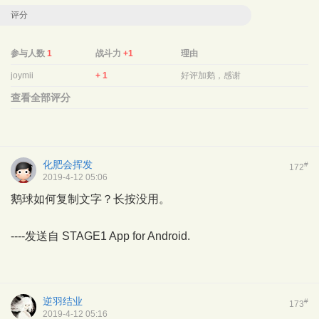
评分
参与人数
1
战斗力
+1
理由
joymii
+ 1
好评加鹅，感谢
查看全部评分
化肥会挥发
#
172
2019-4-12 05:06
鹅球如何复制文字？长按没用。
----发送自
STAGE1 App for Android.
逆羽结业
#
173
2019-4-12 05:16