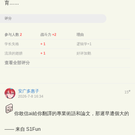
育……
评分
参与人数
2
战斗力
+2
理由
学长失格
+ 1
逻辑学+1
流浪的翅膀
+ 1
好评加鹅
查看全部评分
安广多惠子
#
15
2026-7-8 16:34
你敢信ai給你翻譯的專業術語和論文，那遲早遭個大的
—— 来自
S1Fun