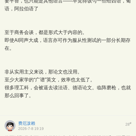
要平替，也只能是其他语言——早觉得该匀一些给西语，葡
语，阿拉伯语了
至于商务会谈，都是形式大于内容的。
即使AI同声大成，语言亦可作为服从性测试的一部分长期存
在。
非从实用主义来说，那论文也没用。
至少大家学的“广谱”英文，效率也太低了。
很多理工科，会被逼去读法语、德语论文。临阵磨枪，也就
那么回事了。
费厄泼赖
#
28
2026-7-8 19:19