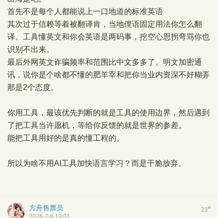
首先不是每个人都能说上一口地道的标准英语
其次过于信赖等着被翻译肯，当地俚语固定用法你怎么翻
译。工具懂英文和你会英语是两码事，挖空心思拐弯骂你也
识别不出来。
最后外网英文诈骗频率和范围比中文多多了。明文加密通
讯，说你是个啥都不懂的肥羊宰和把你当业内资深不好糊弄
那是2个态度。
你用工具，最该优先判断的就是工具的使用边界，然后遇到
了把工具当许愿机，等给你反馈的就是世界的参差。
能把工具用好的是真的懂工程的。
所以为啥不用AI工具加快语言学习？而是干脆放弃。
方舟售票员
#
23
2026-7-8 19:01