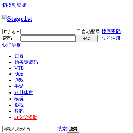
切换到窄版
找回密码
自动登录
密码
立即注册
登录
快捷导航
归墟
购买邀请码
VTB
动漫
游戏
手游
八卦体育
模玩
影视
数码
s1义父捐助
搜索
搜索