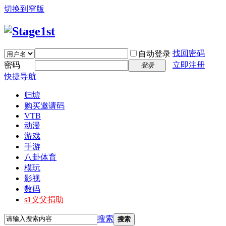
切换到窄版
找回密码
自动登录
密码
立即注册
登录
快捷导航
归墟
购买邀请码
VTB
动漫
游戏
手游
八卦体育
模玩
影视
数码
s1义父捐助
搜索
搜索