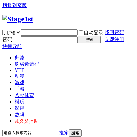
切换到窄版
找回密码
自动登录
密码
立即注册
登录
快捷导航
归墟
购买邀请码
VTB
动漫
游戏
手游
八卦体育
模玩
影视
数码
s1义父捐助
搜索
搜索