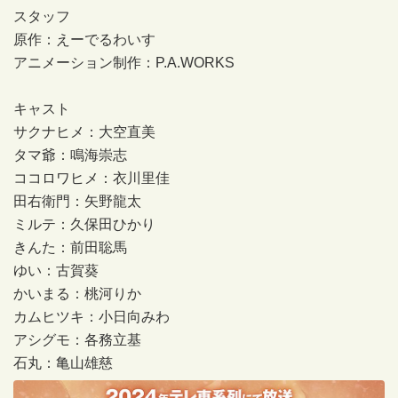
スタッフ
原作：えーでるわいす
アニメーション制作：P.A.WORKS
キャスト
サクナヒメ：大空直美
タマ爺：鳴海崇志
ココロワヒメ：衣川里佳
田右衛門：矢野龍太
ミルテ：久保田ひかり
きんた：前田聡馬
ゆい：古賀葵
かいまる：桃河りか
カムヒツキ：小日向みわ
アシグモ：各務立基
石丸：亀山雄慈