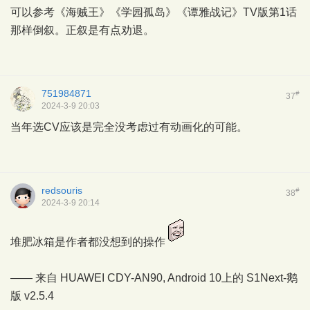
可以参考《海贼王》《学园孤岛》《谭雅战记》TV版第1话
那样倒叙。正叙是有点劝退。
751984871
#
37
2024-3-9 20:03
当年选CV应该是完全没考虑过有动画化的可能。
redsouris
#
38
2024-3-9 20:14
堆肥冰箱是作者都没想到的操作
—— 来自 HUAWEI CDY-AN90, Android 10上的
S1Next-鹅
版
v2.5.4