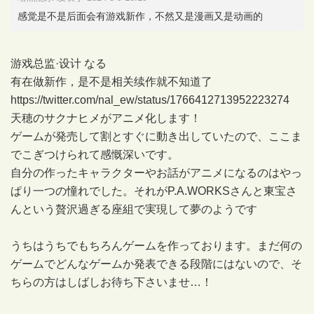
感觉是不是后面会有游戏新作，不然又是漫画又是动画的
游戏总监·设计 なる
有在做新作，是不是相关续作就不知道了
https://twitter.com/nal_ew/status/1766412713952223274
天穂のサクナヒメがアニメ化します！
ゲームが発売して割とすぐに動き出していたので、ここま
でこぎつけられて感慨深いです。
自分の作ったキャラクターやお話がアニメになるのはやっ
ぱり一つの憧れでした。それがP.A.WORKSさんと東宝さ
んという贅沢過ぎる座組で実現して夢のようです
うちはうちでもちろんゲームを作っております。まだ何の
ゲームでどんなゲームか発表できる段階にはないので、そ
ちらの方はしばしお待ち下さいませ…！