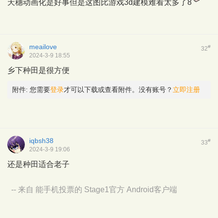
天穗动画化是好事但是这图比游戏3d建模难看太多了8
meailove
#
32
2024-3-9 18:55
乡下种田是很方便
附件:
您需要
登录
才可以下载或查看附件。没有账号？
立即注册
iqbsh38
#
33
2024-3-9 19:06
还是种田适合老子
-- 来自 能手机投票的 Stage1官方 Android客户端