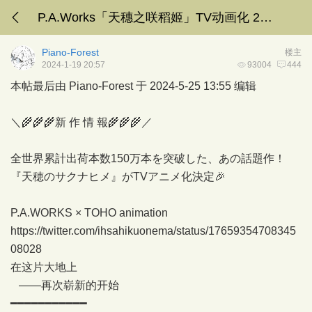
P.A.Works「天穗之咲稻姬」TV动画化 2024年7月
Piano-Forest
楼主
2024-1-19 20:57
93004
444
本帖最后由 Piano-Forest 于 2024-5-25 13:55 编辑
＼🌾🌾🌾新 作 情 報🌾🌾🌾／
全世界累計出荷本数150万本を突破した、あの話題作！
『天穂のサクナヒメ』がTVアニメ化決定🎉
P.A.WORKS × TOHO animation
https://twitter.com/ihsahikuonema/status/17659354708345
08028
在这片大地上
——再次崭新的开始
━━━━━━━━━━━