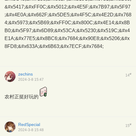
&#x5417;&#xFF0C;&#x5012;&#x4E5F;&#x7B97;&#x5F97
;&#x4E0A;&#x662F;&#x5DE5;&#x4F5C;&#x4E2D;&#x768
4;&#x5973;&#x5B69;&#xFF0C;&#x800C;&#x4E14;&#x8B
B0;&#x5F97;&#x6D89;&#x53CA;&#x5230;&#x519C;&#x4
E1A;&#x77E5;&#x8BC6;&#x7684;&#x90E8;&#x5206;&#x
8FD8;&#x633A;&#x6B63;&#x7ECF;&#x7684;
zechins
#
14
2024-3-8 15:47
农村正挺好玩的
RedSpecial
#
15
2024-3-8 15:48