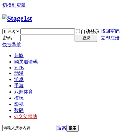
切换到窄版
找回密码
自动登录
密码
立即注册
登录
快捷导航
归墟
购买邀请码
VTB
动漫
游戏
手游
八卦体育
模玩
影视
数码
s1义父捐助
搜索
搜索