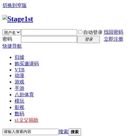
切换到窄版
找回密码
自动登录
密码
立即注册
登录
快捷导航
归墟
购买邀请码
VTB
动漫
游戏
手游
八卦体育
模玩
影视
数码
s1义父捐助
搜索
搜索