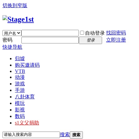
切换到窄版
找回密码
自动登录
密码
立即注册
登录
快捷导航
归墟
购买邀请码
VTB
动漫
游戏
手游
八卦体育
模玩
影视
数码
s1义父捐助
搜索
搜索