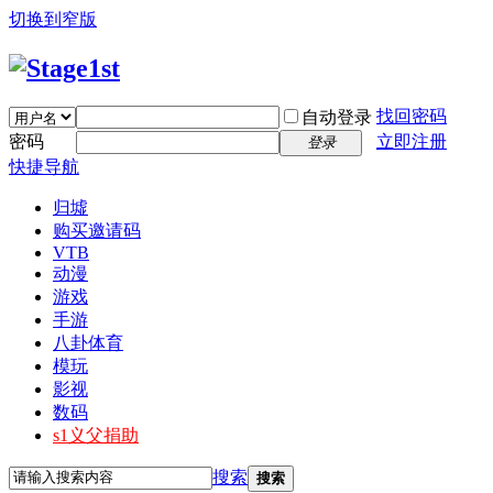
切换到窄版
找回密码
自动登录
密码
立即注册
登录
快捷导航
归墟
购买邀请码
VTB
动漫
游戏
手游
八卦体育
模玩
影视
数码
s1义父捐助
搜索
搜索