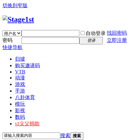
切换到窄版
找回密码
自动登录
密码
立即注册
登录
快捷导航
归墟
购买邀请码
VTB
动漫
游戏
手游
八卦体育
模玩
影视
数码
s1义父捐助
搜索
搜索