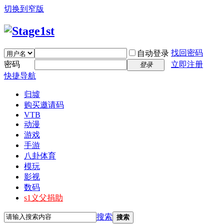
切换到窄版
找回密码
自动登录
密码
立即注册
登录
快捷导航
归墟
购买邀请码
VTB
动漫
游戏
手游
八卦体育
模玩
影视
数码
s1义父捐助
搜索
搜索