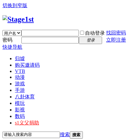
切换到窄版
找回密码
自动登录
密码
立即注册
登录
快捷导航
归墟
购买邀请码
VTB
动漫
游戏
手游
八卦体育
模玩
影视
数码
s1义父捐助
搜索
搜索