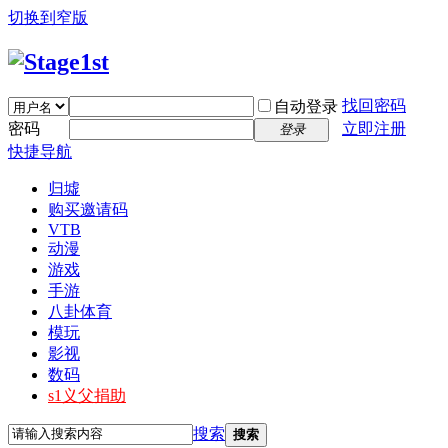
切换到窄版
找回密码
自动登录
密码
立即注册
登录
快捷导航
归墟
购买邀请码
VTB
动漫
游戏
手游
八卦体育
模玩
影视
数码
s1义父捐助
搜索
搜索