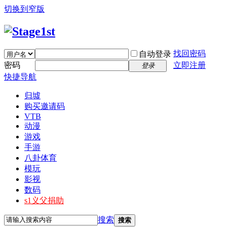
切换到窄版
找回密码
自动登录
密码
立即注册
登录
快捷导航
归墟
购买邀请码
VTB
动漫
游戏
手游
八卦体育
模玩
影视
数码
s1义父捐助
搜索
搜索