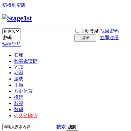
切换到窄版
找回密码
自动登录
密码
立即注册
登录
快捷导航
归墟
购买邀请码
VTB
动漫
游戏
手游
八卦体育
模玩
影视
数码
s1义父捐助
搜索
搜索