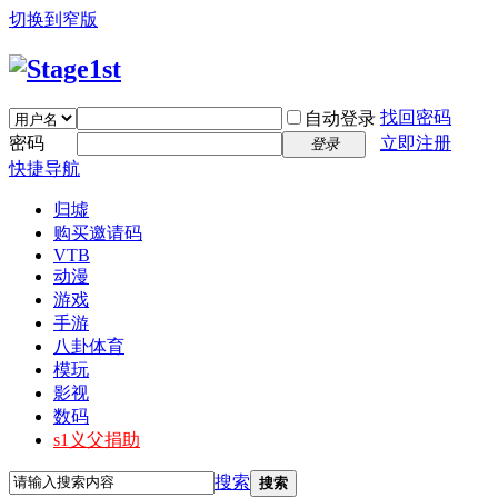
切换到窄版
找回密码
自动登录
密码
立即注册
登录
快捷导航
归墟
购买邀请码
VTB
动漫
游戏
手游
八卦体育
模玩
影视
数码
s1义父捐助
搜索
搜索