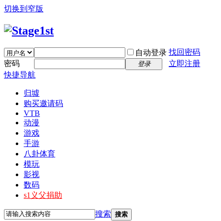
切换到窄版
找回密码
自动登录
密码
立即注册
登录
快捷导航
归墟
购买邀请码
VTB
动漫
游戏
手游
八卦体育
模玩
影视
数码
s1义父捐助
搜索
搜索