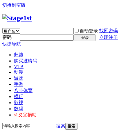
切换到窄版
找回密码
自动登录
密码
立即注册
登录
快捷导航
归墟
购买邀请码
VTB
动漫
游戏
手游
八卦体育
模玩
影视
数码
s1义父捐助
搜索
搜索