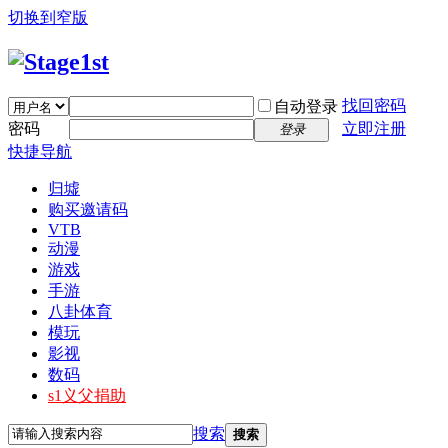
切换到窄版
找回密码
自动登录
密码
立即注册
登录
快捷导航
归墟
购买邀请码
VTB
动漫
游戏
手游
八卦体育
模玩
影视
数码
s1义父捐助
搜索
搜索