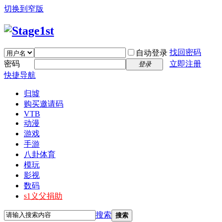
切换到窄版
找回密码
自动登录
密码
立即注册
登录
快捷导航
归墟
购买邀请码
VTB
动漫
游戏
手游
八卦体育
模玩
影视
数码
s1义父捐助
搜索
搜索