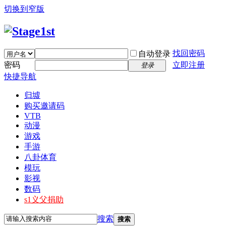
切换到窄版
找回密码
自动登录
密码
立即注册
登录
快捷导航
归墟
购买邀请码
VTB
动漫
游戏
手游
八卦体育
模玩
影视
数码
s1义父捐助
搜索
搜索