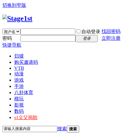
切换到窄版
找回密码
自动登录
密码
立即注册
登录
快捷导航
归墟
购买邀请码
VTB
动漫
游戏
手游
八卦体育
模玩
影视
数码
s1义父捐助
搜索
搜索