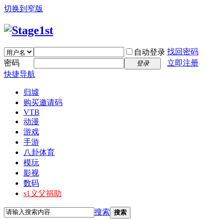
切换到窄版
找回密码
自动登录
密码
立即注册
登录
快捷导航
归墟
购买邀请码
VTB
动漫
游戏
手游
八卦体育
模玩
影视
数码
s1义父捐助
搜索
搜索