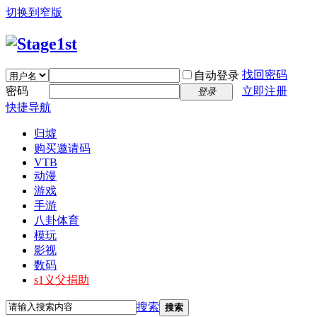
切换到窄版
找回密码
自动登录
密码
立即注册
登录
快捷导航
归墟
购买邀请码
VTB
动漫
游戏
手游
八卦体育
模玩
影视
数码
s1义父捐助
搜索
搜索