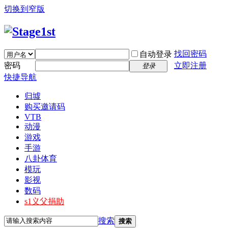
切换到窄版
找回密码
自动登录
密码
立即注册
登录
快捷导航
归墟
购买邀请码
VTB
动漫
游戏
手游
八卦体育
模玩
影视
数码
s1义父捐助
搜索
搜索