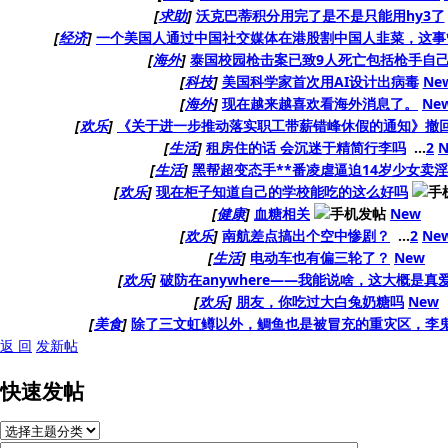
[
求助
]
沃克巴蒂积分用完了是不是只能用hy3了
[
经济
]
一个美国人通过中国社交媒体在港股割中国人韭菜，这事
[
海外
]
泰国校园枪击案已致9人死亡包括枪手自
[
科技
]
美国科学家首次用AI设计出病毒
Ne
[
海外
]
现在越来越喜欢看海外消息了。
Ne
[
欢乐
]
《关于进一步推动落实职工带薪错峰休假的通知》撤
[
生活
]
租房住的话 会沉迷于精简行李吗
...
2
[
生活
]
黑帮超变态手**番凌虐逼迫14岁少女卖淫
[
欢乐
]
现在柜子知道自己的学校能吃的这么好吗
[
健康
]
血糖相关
New
[
欢乐
]
南航差点搞出个空中惨剧？
...
2
Ne
[
生活
]
电动车也有偏三轮了？
New
[
欢乐
]
破防在anywhere——我能说啥，这大概是真
[
欢乐
]
朋友，你吃过大白兔奶糖吗
New
[
美食
]
除了三文虹鳟以外，鲷鱼也是被冒充的重灾区，李
返 回
发新帖
快速发帖