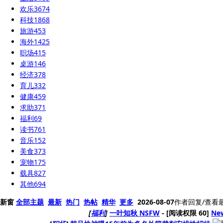
欢乐
3674
科技
1868
旅游
453
海外
1425
职场
415
桌游
146
经济
378
育儿
332
健康
459
求助
371
福利
69
读书
761
音乐
152
美食
373
宠物
175
载具
827
其他
694
新窗
全部主题
最新
热门
热帖
精华
更多
2026-08-07
作者
回复/查看
[
福利
]
一叶知秋 NSFW
- [阅读权限
60
]
Ne