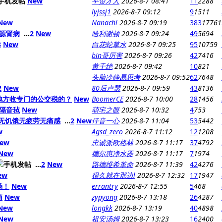
New
平贺才人
2026-8-7 08:41
11
2288
lyjssj1
2026-8-7 09:12
9
1511
New
Nanachi
2026-8-7 09:19
383
17761
源肾病
...
2
New
哈利谢顿
2026-8-7 09:24
49
5694
3
New
白花蛇草水
2026-8-7 09:25
95
10759
bin哥厉害
2026-8-7 09:26
42
7416
萧千绝
2026-8-7 09:42
10
821
头脑冷静易思考
2026-8-7 09:52
62
7648
2
New
80后卢瑟
2026-8-7 09:59
43
8136
地方收专门的公交税的？
New
BoomerCE
2026-8-7 10:00
28
1456
隔音毡
New
萌宅之眼
2026-8-7 10:32
4
753
：无饥饿无疲劳无痛感
...
2
New
仟音一心
2026-8-7 11:04
53
5442
w
Agsd_zero
2026-8-7 11:12
12
1208
ew
忠诚派欧格林
2026-8-7 11:17
37
4792
New
德尔惠净水器
2026-8-7 11:17
7
1974
...
2
New
路德维希革命
2026-8-7 11:39
42
4276
ew
很久就在那边l
2026-8-7 12:32
17
1947
场！
New
errantry
2026-8-7 12:55
5
468
箱
New
zypyong
2026-8-7 13:18
26
4287
New
longkk
2026-8-7 13:19
40
4898
New
祖安汤姆
2026-8-7 13:23
16
2400