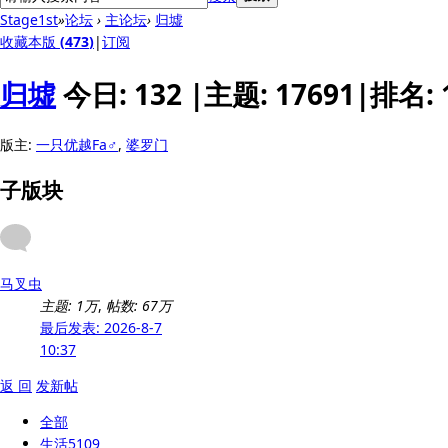
Stage1st
»
论坛
›
主论坛
›
归墟
收藏本版
(
473
)
|
订阅
归墟
今日:
132
|
主题:
17691
|
排名:
版主:
一只优越Fa♂
,
婆罗门
子版块
马叉虫
主题:
1万
,
帖数:
67万
最后发表: 2026-8-7
10:37
返 回
发新帖
全部
生活
5109