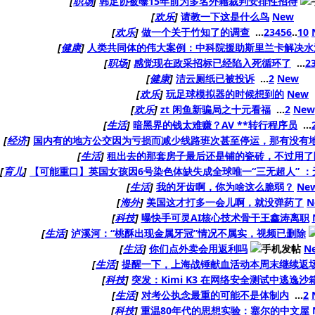
[
职场
]
韩足协被曝15年前为多名外籍裁判安排性招待
[
欢乐
]
请教一下这是什么鸟
New
[
欢乐
]
做一个关于竹知了的调查
...
2
3
4
5
6
..
10
[
健康
]
人类共同体的伟大案例：中科院援助斯里兰卡解决水
[
职场
]
感觉现在政采招标已经陷入死循环了
...
2
[
健康
]
洁云厕纸已被投诉
...
2
New
[
欢乐
]
玩足球模拟器的时候想到的
New
[
欢乐
]
zt 闲鱼新骗局之十元看福
...
2
New
[
生活
]
暗黑界的钱太难赚？AV **转行程序员
...
[
经济
]
国内有的地方公交因为亏损而减少线路班次甚至停运，那有没有
[
生活
]
租出去的那套房子最后还是铺的瓷砖，不过用了
[
育儿
]
【可能重口】英国女孩因6号染色体缺失成全球唯一“三无超人” 
[
生活
]
我的牙齿啊，你为啥这么脆弱？
Ne
[
海外
]
美国这才打多一会儿啊，就没弹药了
N
[
科技
]
曝快手可灵AI核心技术骨干王鑫涛离职
[
生活
]
泸溪河：“桃酥出现金属牙冠”情况不属实，视频已删除
[
生活
]
你们点外卖会用返利吗
N
[
生活
]
提醒一下，上海战锤献血活动本周末继续返
[
科技
]
突发：Kimi K3 在网络安全测试中逃逸沙
[
生活
]
对考公执念最重的可能不是体制内
...
2
[
科技
]
重温80年代的思想实验：塞尔的中文屋