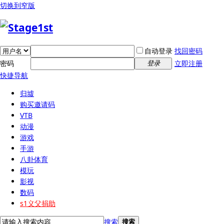
切换到窄版
自动登录
找回密码
密码
立即注册
登录
快捷导航
归墟
购买邀请码
VTB
动漫
游戏
手游
八卦体育
模玩
影视
数码
s1义父捐助
搜索
搜索