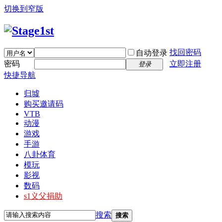
切换到窄版
找回密码
自动登录
密码
立即注册
登录
快捷导航
归墟
购买邀请码
VTB
动漫
游戏
手游
八卦体育
模玩
影视
数码
s1义父捐助
搜索
搜索