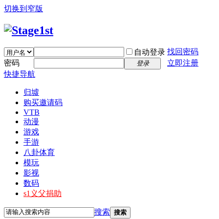
切换到窄版
找回密码
自动登录
密码
立即注册
登录
快捷导航
归墟
购买邀请码
VTB
动漫
游戏
手游
八卦体育
模玩
影视
数码
s1义父捐助
搜索
搜索